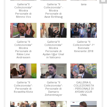
Galleria"Il
Galleria "Il
tana
Collezionista"
Collezionista" -
Mostra
Mostra
Personale di
Personale di
Menno Vos
Aase Birkhaug
Galleria "Il
Galleria"Il
Galleria "Il
Collezionista"
Collezionista"
Collezionista"-1^
Mostra
Mostra
Biennale
Personale di
Personale di
Itinerante 2018
Rikke Line
Aydan Uğur Ünal
Andreasen
in Vaticano
Galleria "Il
Galleria "Il
GALLERIA IL
Collezionista"-
Collezionista"-
COLLEZIONISTA
Personale di
Personale di
- PERSONALE DI
Roswitha Klotz
Damaris
AYDAN UGUR
Zehentmayer
UNAL