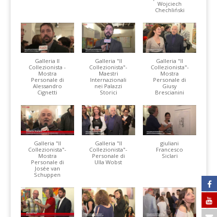
Wojciech
Chechliński
Galleria Il
Galleria "Il
Galleria "Il
Collezionista -
Collezionista"-
Collezionista"-
Mostra
Maestri
Mostra
Personale di
Internazionali
Personale di
Alessandro
nei Palazzi
Giusy
Cignetti
Storici
Brescianini
Galleria "Il
Galleria "Il
giuliani
Collezionista"-
Collezionista"-
Francesco
Mostra
Personale di
Siclari
Personale di
Ulla Wobst
Josée van
Schuppen