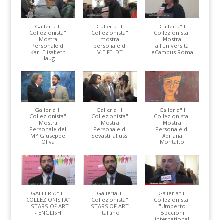
Galleria"Il
Galleria "Il
Galleria"Il
Collezionista"
Collezionista"
Collezionista"
Mostra
mostra
Mostra
Personale di
personale di
all'Università
Kari Elisabeth
V.E.FELDT
eCampus Roma
Haug
Galleria"Il
Galleria "Il
Galleria"Il
Collezionista"
Collezionista"
Collezionista"
Mostra
Mostra
Mostra
Personale del
Personale di
Personale di
M° Giuseppe
Sevastì Iallussi
Adriana
Oliva
Montalto
GALLERIA “ IL
Galleria"Il
Galleria" Il
COLLEZIONISTA”
Collezionista"
Collezionista"
- STARS OF ART
STARS OF ART
"Umberto
- ENGLISH
Italiano
Boccioni
international