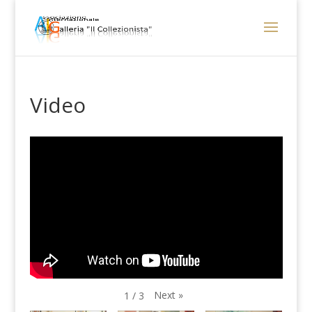
Video
Next
»
1
/
3