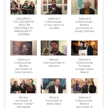
GALLERIA IL
Galleria Il
Galleria Il
COLLEZIONISTA
Collezionista -
Collezionista -
- MOSTRA
Le tue opere in
Mostra
PERSONALE DI
vendita
personale di
KINGA ŁAPOT-
Grady Zeeman
DZIERWA
Galleria Il
Maestri
Galleria Il
Collezionista -
internazionali in
Collezionista
Mostra
vaticano
Presenta
personale di
Giorgio Vasari
Luise Gandon
Award
Mostra
Mostra
Galleria Il
personale di
Personale di
Collezionista -
Helene "Celina"
Attila Olasz
Mostra
Karrebaek
personale di