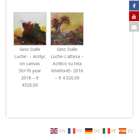
Gino Dalle
Gino Dalle
Luche- – Acrilyc
Luche-L’attesa –
on canvas
Acrilico su tela
50×70 year
60x60x45- 2016
2018 – €
– € 4.320,00
4320,00
EN
FR
DE
IT
ES