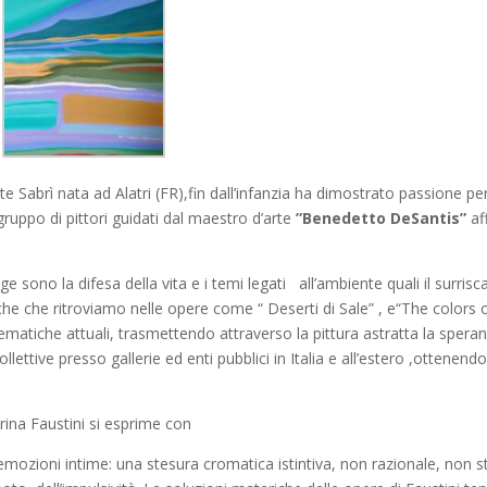
te Sabrì nata ad Alatri (FR),fin dall’infanzia ha dimostrato passione per
gruppo di pittori guidati dal maestro d’arte
”Benedetto DeSantis”
aff
ge sono la difesa della vita e i temi legati all’ambiente quali il surris
iche che ritroviamo nelle opere come “ Deserti di Sale” , e“The colors o
 tematiche attuali, trasmettendo attraverso la pittura astratta la sper
ettive presso gallerie ed enti pubblici in Italia e all’estero ,ottenendo
ina Faustini si esprime con
emozioni intime: una stesura cromatica istintiva, non razionale, non 