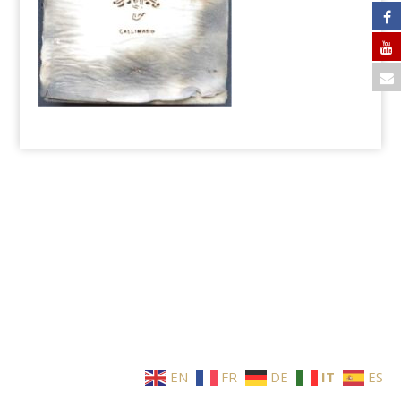
EN
FR
DE
IT
ES