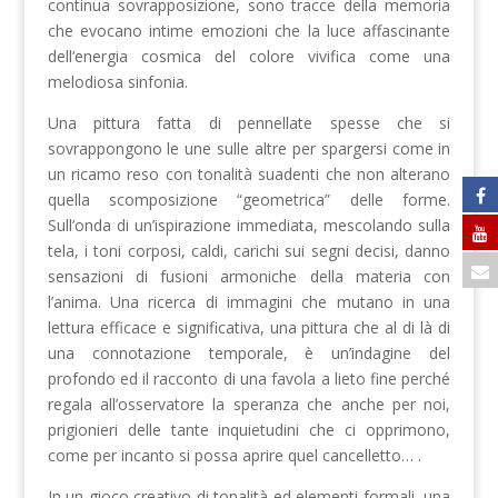
continua sovrapposizione, sono tracce della memoria
che evocano intime emozioni che la luce affascinante
dell’energia cosmica del colore vivifica come una
melodiosa sinfonia.
Una pittura fatta di pennellate spesse che si
sovrappongono le une sulle altre per spargersi come in
un ricamo reso con tonalità suadenti che non alterano
quella scomposizione “geometrica” delle forme.
Sull’onda di un’ispirazione immediata, mescolando sulla
tela, i toni corposi, caldi, carichi sui segni decisi, danno
sensazioni di fusioni armoniche della materia con
l’anima. Una ricerca di immagini che mutano in una
lettura efficace e significativa, una pittura che al di là di
una connotazione temporale, è un’indagine del
profondo ed il racconto di una favola a lieto fine perché
regala all’osservatore la speranza che anche per noi,
prigionieri delle tante inquietudini che ci opprimono,
come per incanto si possa aprire quel cancelletto… .
In un gioco creativo di tonalità ed elementi formali, una