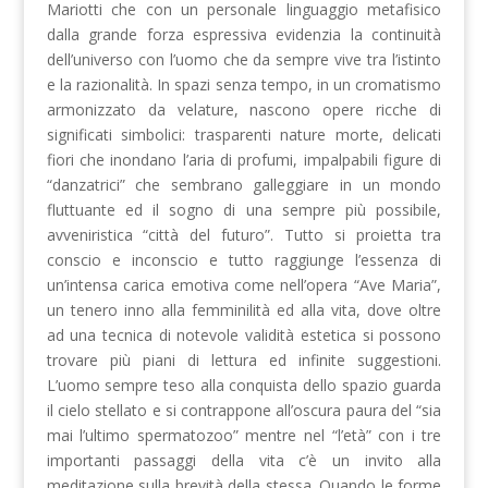
Mariotti che con un personale linguaggio metafisico
dalla grande forza espressiva evidenzia la continuità
dell’universo con l’uomo che da sempre vive tra l’istinto
e la razionalità. In spazi senza tempo, in un cromatismo
armonizzato da velature, nascono opere ricche di
significati simbolici: trasparenti nature morte, delicati
fiori che inondano l’aria di profumi, impalpabili figure di
“danzatrici” che sembrano galleggiare in un mondo
fluttuante ed il sogno di una sempre più possibile,
avveniristica “città del futuro”. Tutto si proietta tra
conscio e inconscio e tutto raggiunge l’essenza di
un’intensa carica emotiva come nell’opera “Ave Maria”,
un tenero inno alla femminilità ed alla vita, dove oltre
ad una tecnica di notevole validità estetica si possono
trovare più piani di lettura ed infinite suggestioni.
L’uomo sempre teso alla conquista dello spazio guarda
il cielo stellato e si contrappone all’oscura paura del “sia
mai l’ultimo spermatozoo” mentre nel “l’età” con i tre
importanti passaggi della vita c’è un invito alla
meditazione sulla brevità della stessa. Quando le forme